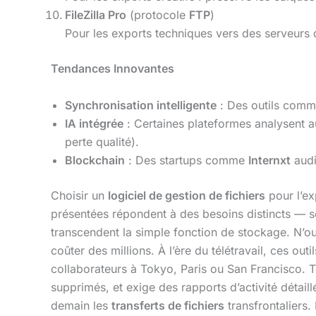
FileZilla Pro
(protocole
FTP
)
Pour les exports techniques vers des serveurs
Tendances Innovantes
Synchronisation intelligente
: Des outils com
IA intégrée
: Certaines plateformes analysent 
perte qualité).
Blockchain
: Des startups comme
Internxt
audi
Choisir un
logiciel de gestion de fichiers
pour l’exp
présentées répondent à des besoins distincts — sé
transcendent la simple fonction de stockage. N’oub
coûter des millions. À l’ère du télétravail, ces ou
collaborateurs à Tokyo, Paris ou San Francisco. Tes
supprimés, et exige des rapports d’activité détail
demain les
transferts de fichiers
transfrontaliers. 