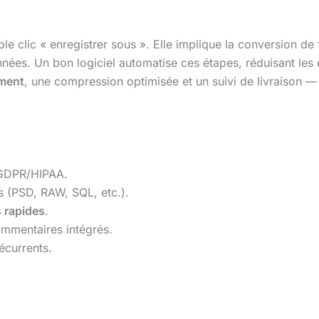
e clic « enregistrer sous ». Elle implique la conversion de f
nnées. Un bon logiciel automatise ces étapes, réduisant les
ement
, une compression optimisée et un suivi de livraison —
 GDPR/HIPAA.
s (PSD, RAW, SQL, etc.).
s rapides
.
ommentaires intégrés.
écurrents.