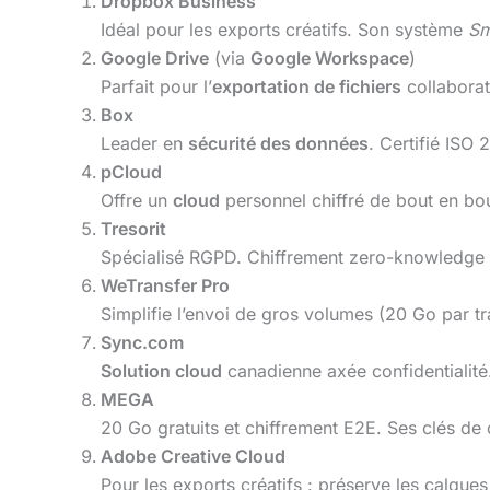
Dropbox Business
Idéal pour les exports créatifs. Son système
Sm
Google Drive
(via
Google Workspace
)
Parfait pour l’
exportation de fichiers
collaborat
Box
Leader en
sécurité des données
. Certifié ISO 
pCloud
Offre un
cloud
personnel chiffré de bout en bou
Tresorit
Spécialisé RGPD. Chiffrement zero-knowledge e
WeTransfer Pro
Simplifie l’envoi de gros volumes (20 Go par t
Sync.com
Solution cloud
canadienne axée confidentialité
MEGA
20 Go gratuits et chiffrement E2E. Ses clés de
Adobe Creative Cloud
Pour les exports créatifs : préserve les calque