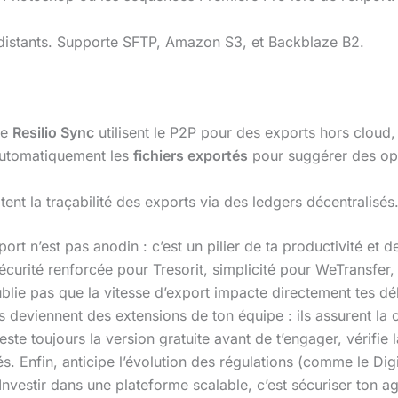
 distants. Supporte SFTP, Amazon S3, et Backblaze B2.
me
Resilio Sync
utilisent le P2P pour des exports hors cloud, 
automatiquement les
fichiers exportés
pour suggérer des opt
tent la traçabilité des exports via des ledgers décentralisés
ort n’est pas anodin : c’est un pilier de ta productivité et d
curité renforcée pour Tresorit, simplicité pour WeTransfer
lie pas que la vitesse d’export impacte directement tes déla
tils deviennent des extensions de ton équipe : ils assurent l
te toujours la version gratuite avant de t’engager, vérifie l
lés. Enfin, anticipe l’évolution des régulations (comme le D
Investir dans une plateforme scalable, c’est sécuriser ton agi