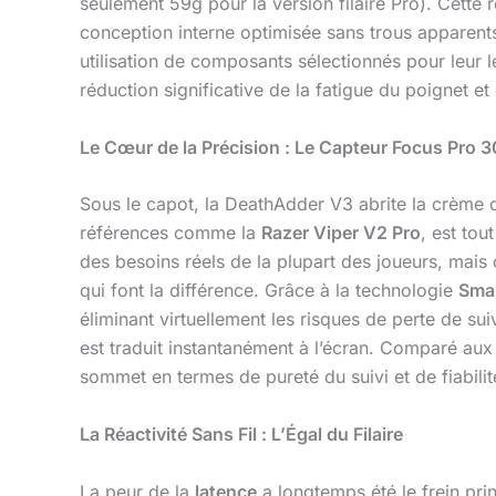
seulement 59g pour la version filaire Pro). Cette 
conception interne optimisée sans trous appare
utilisation de composants sélectionnés pour leur 
réduction significative de la fatigue du poignet e
Le Cœur de la Précision : Le Capteur Focus Pro 
Sous le capot, la DeathAdder V3 abrite la crème 
références comme la
Razer Viper V2 Pro
, est to
des besoins réels de la plupart des joueurs, mais c
qui font la différence. Grâce à la technologie
Smar
éliminant virtuellement les risques de perte de suivi
est traduit instantanément à l’écran. Comparé a
sommet en termes de pureté du suivi et de fiabili
La Réactivité Sans Fil : L’Égal du Filaire
La peur de la
latence
a longtemps été le frein prin