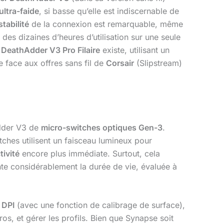
ultra-faide
, si basse qu’elle est indiscernable de
stabilité
de la connexion est remarquable, même
es dizaines d’heures d’utilisation sur une seule
n
DeathAdder V3 Pro Filaire
existe, utilisant un
te face aux offres sans fil de
Corsair
(Slipstream)
Adder V3 de
micro-switches optiques Gen-3
.
tches utilisent un faisceau lumineux pour
tivité
encore plus immédiate. Surtout, cela
nte considérablement la durée de vie, évaluée à
s
DPI
(avec une fonction de calibrage de surface),
os, et gérer les profils. Bien que Synapse soit