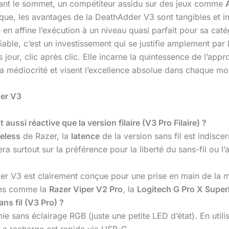
ant le sommet, un compétiteur assidu sur des jeux comme
que, les avantages de la DeathAdder V3 sont tangibles et im
e en affine l’exécution à un niveau quasi parfait pour sa ca
le, c’est un investissement qui se justifie amplement par l
s jour, clic après clic. Elle incarne la quintessence de l’app
 la médiocrité et visent l’excellence absolue dans chaque m
der V3
 aussi réactive que la version filaire (V3 Pro Filaire) ?
eless
de Razer, la
latence
de la version sans fil est indiscer
 surtout sur la préférence pour la liberté du sans-fil ou l’
r V3 est clairement conçue pour une prise en main de la ma
tres comme la
Razer Viper V2 Pro
, la
Logitech G Pro X Super
ans fil (V3 Pro) ?
sans éclairage RGB (juste une petite LED d’état). En utilis
La recharge est rapide via USB-C.