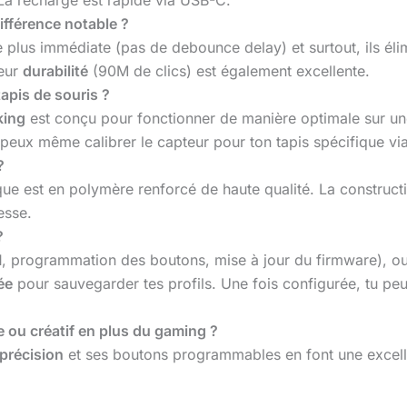
ifférence notable ?
 plus immédiate (pas de debounce delay) et surtout, ils él
Leur
durabilité
(90M de clics) est également excellente.
tapis de souris ?
king
est conçu pour fonctionner de manière optimale sur un
u peux même calibrer le capteur pour ton tapis spécifique vi
?
que est en polymère renforcé de haute qualité. La constructio
esse.
?
I
, programmation des boutons, mise à jour du firmware), ou
ée
pour sauvegarder tes profils. Une fois configurée, tu peux
e ou créatif en plus du gaming ?
précision
et ses boutons programmables en font une excellen