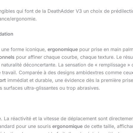
gibles qui font de la DeathAdder V3 un choix de prédilecti
mance/ergonomie.
dation
r une forme iconique,
ergonomique
pour prise en main palm
ionnels
pour affiner chaque courbe, chaque texture. Le résul
aturalité déconcertante. La sensation de « remplissage » de
de travail. Comparée à des designs ambidextres comme ceu
ort
immédiat et durable, une évidence dès la première prise 
s surfaces ultra-glissantes ou trop abrasives.
La réactivité et la vitesse de déplacement sont directeme
standard pour une souris
ergonomique
de cette taille, affic