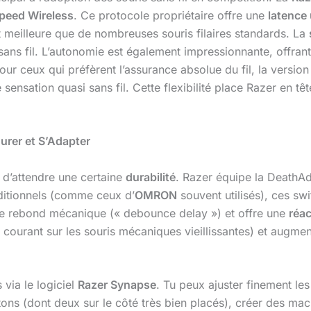
peed Wireless
. Ce protocole propriétaire offre une
latence 
nt meilleure que de nombreuses souris filaires standards. La
s fil. L’autonomie est également impressionnante, offrant d
ur ceux qui préfèrent l’assurance absolue du fil, la versio
e sensation quasi sans fil. Cette flexibilité place Razer en tê
Durer et S’Adapter
 d’attendre une certaine
durabilité
. Razer équipe la Death
itionnels (comme ceux d’
OMRON
souvent utilisés), ces swi
 de rebond mécanique (« debounce delay ») et offre une
réac
courant sur les souris mécaniques vieillissantes) et augme
via le logiciel
Razer Synapse
. Tu peux ajuster finement le
ns (dont deux sur le côté très bien placés), créer des macr