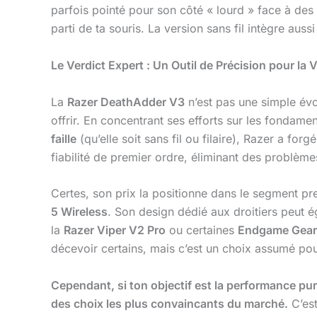
parfois pointé pour son côté « lourd » face à de
parti de ta souris. La version sans fil intègre auss
Le Verdict Expert : Un Outil de Précision pour la V
La
Razer DeathAdder V3
n’est pas une simple évo
offrir. En concentrant ses efforts sur les fondamen
faille
(qu’elle soit sans fil ou filaire), Razer a fo
fiabilité de premier ordre, éliminant des problèm
Certes, son prix la positionne dans le segment 
5 Wireless
. Son design dédié aux droitiers peut 
la
Razer Viper V2 Pro
ou certaines
Endgame Gear
décevoir certains, mais c’est un choix assumé pour
Cependant, si ton objectif est la performance pure,
des choix les plus convaincants du marché.
C’est