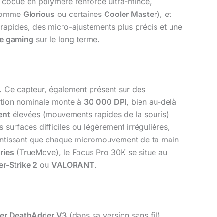
 : coque en polymère renforcé ultra-mince,
 comme
Glorious
ou certaines
Cooler Master
), et
 rapides, des micro-ajustements plus précis et une
e gaming
sur le long terme.
. Ce capteur, également présent sur des
lution nominale monte à
30 000 DPI
, bien au-delà
ent
élevées (mouvements rapides de la souris)
surfaces difficiles ou légèrement irrégulières,
rantissant que chaque micromouvement de ta main
ries
(TrueMove), le Focus Pro 30K se situe au
r-Strike 2
ou
VALORANT
.
er DeathAdder V3
(dans sa version sans fil)