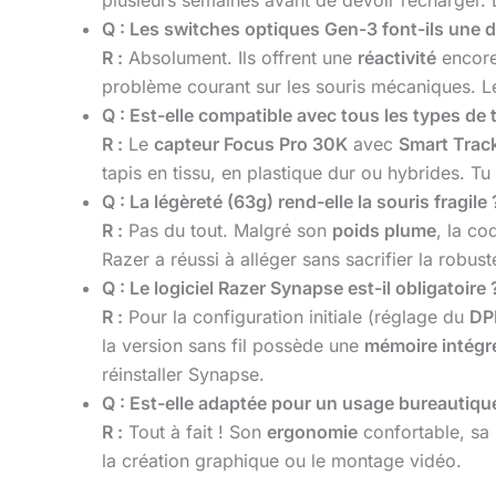
Q : Les switches optiques Gen-3 font-ils une d
R :
Absolument. Ils offrent une
réactivité
encore
problème courant sur les souris mécaniques. 
Q : Est-elle compatible avec tous les types de 
R :
Le
capteur Focus Pro 30K
avec
Smart Trac
tapis en tissu, en plastique dur ou hybrides. T
Q : La légèreté (63g) rend-elle la souris fragile 
R :
Pas du tout. Malgré son
poids plume
, la co
Razer a réussi à alléger sans sacrifier la robust
Q : Le logiciel Razer Synapse est-il obligatoire 
R :
Pour la configuration initiale (réglage du
DP
la version sans fil possède une
mémoire intégr
réinstaller Synapse.
Q : Est-elle adaptée pour un usage bureautiqu
R :
Tout à fait ! Son
ergonomie
confortable, sa
la création graphique ou le montage vidéo.