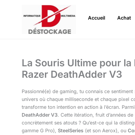
Aller
au
Accueil
Achat
contenu
La Souris Ultime pour l
Razer DeathAdder V3
Passionné(e) de gaming, tu connais ce sentiment :
univers où chaque milliseconde et chaque pixel com
transforme ton intention en action à l’écran. Parm
DeathAdder V3
. Cette itération, fruit d’années 
concrètement ses atouts ? Qu’est-ce qui la distin
gamme G Pro),
SteelSeries
(et son Aerox), ou
Cor