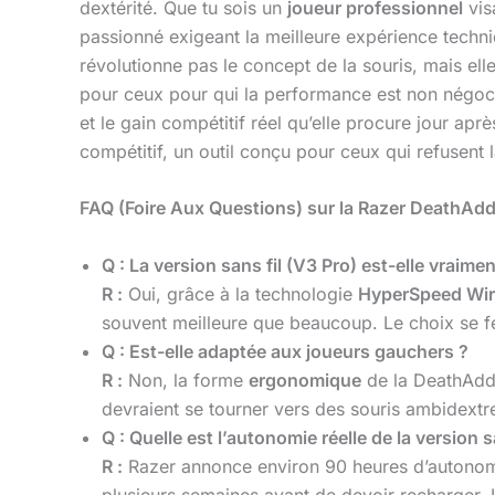
dextérité. Que tu sois un
joueur professionnel
vis
passionné exigeant la meilleure expérience techni
révolutionne pas le concept de la souris, mais ell
pour ceux pour qui la performance est non négociab
et le gain compétitif réel qu’elle procure jour aprè
compétitif, un outil conçu pour ceux qui refusent
FAQ (Foire Aux Questions) sur la Razer DeathAd
Q : La version sans fil (V3 Pro) est-elle vraiment
R :
Oui, grâce à la technologie
HyperSpeed Wir
souvent meilleure que beaucoup. Le choix se fera
Q : Est-elle adaptée aux joueurs gauchers ?
R :
Non, la forme
ergonomique
de la DeathAdde
devraient se tourner vers des souris ambidex
Q : Quelle est l’autonomie réelle de la version s
R :
Razer annonce environ 90 heures d’autonomie 
plusieurs semaines avant de devoir recharger. 