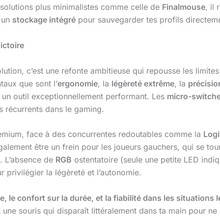
s solutions plus minimalistes comme celle de
Finalmouse
, il
i un
stockage intégré
pour sauvegarder tes profils directemen
ictoire
lution, c’est une refonte ambitieuse qui repousse les limit
taux que sont l’
ergonomie
, la
légèreté extrême
, la
précisio
rgé un outil exceptionnellement performant. Les
micro-switche
es récurrents dans le gaming.
premium, face à des concurrentes redoutables comme la
Logi
également être un frein pour les joueurs gauchers, qui se t
. L’absence de
RGB
ostentatoire (seule une petite LED indiqu
 privilégier la légèreté et l’autonomie.
 le confort sur la durée, et la fiabilité dans les situations
 une souris qui disparaît littéralement dans ta main pour ne 