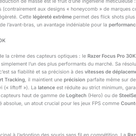
réduction de masse est le fruit d’une ingénierie méticuleuse
nts (contrairement aux designs « honeycomb » de marques
légèreté. Cette
légèreté extrême
permet des flick shots plus
t de l’avant-bras, un avantage indéniable pour la
performanc
30K
de la crème des capteurs optiques : le
Razer Focus Pro 30K
ut simplement l’un des plus performants du marché. Sa réso
’est sa fiabilité et sa précision à des
vitesses de déplacem
t Tracking
, il maintient une
précision
parfaite même sur des 
 (« liftoff »). La
latence
est réduite au strict minimum, ga
ux capteurs haut de gamme de
Logitech
(Hero) ou de
SteelSe
té absolue, un atout crucial pour les jeux FPS comme
Counte
cipal à l’adoption des souris sans fil en compétition. La
Raz