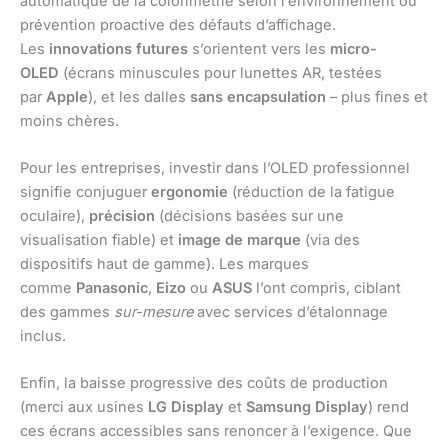
automatique de la colorimétrie selon l’environnement ou
prévention proactive des défauts d’affichage.
Les
innovations futures
s’orientent vers les
micro-
OLED
(écrans minuscules pour lunettes AR, testées
par
Apple
), et les dalles
sans encapsulation
– plus fines et
moins chères.
Pour les entreprises, investir dans l’OLED professionnel
signifie conjuguer
ergonomie
(réduction de la fatigue
oculaire),
précision
(décisions basées sur une
visualisation fiable) et
image de marque
(via des
dispositifs haut de gamme). Les marques
comme
Panasonic
,
Eizo
ou
ASUS
l’ont compris, ciblant
des gammes
sur-mesure
avec services d’étalonnage
inclus.
Enfin, la baisse progressive des coûts de production
(merci aux usines
LG Display
et
Samsung Display
) rend
ces écrans accessibles sans renoncer à l’exigence. Que