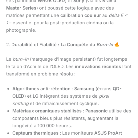
ses panneaux
WRGB OLED
) et
Sony
(via les
Bravia
Master Series
) ont poussé cette logique avec des
matrices permettant une
calibration couleur
au
delta E <
1
– essentiel pour la post-production cinéma ou la
photographie.
2.
Durabilité et Fiabilité : La Conquête du
Burn-In
Le
burn-in
(marquage d’image persistant) fut longtemps
le talon d’Achille de l’OLED. Les
innovations récentes
l’ont
transformé en problème résolu :
Algorithmes anti-rétention
:
Samsung
(écrans
QD-
OLED
) et
LG
intègrent des systèmes de
pixel
shifting
et de rafraîchissement cyclique.
Matériaux organiques stabilisés
:
Panasonic
utilise des
composants bleus plus résistants, augmentant la
longévité à 100 000 heures.
Capteurs thermiques
: Les moniteurs
ASUS ProArt