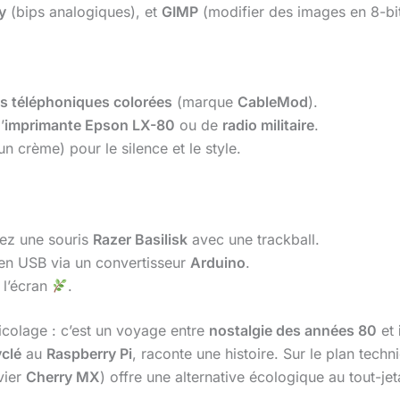
y
(bips analogiques), et
GIMP
(modifier des images en 8-bit
s téléphoniques colorées
(marque
CableMod
).
’
imprimante Epson LX-80
ou de
radio militaire
.
n crème) pour le silence et le style.
ez une souris
Razer Basilisk
avec une trackball.
n USB via un convertisseur
Arduino
.
 l’écran
.
icolage : c’est un voyage entre
nostalgie des années 80
et
clé
au
Raspberry Pi
, raconte une histoire. Sur le plan techn
vier
Cherry MX
) offre une alternative écologique au tout-je