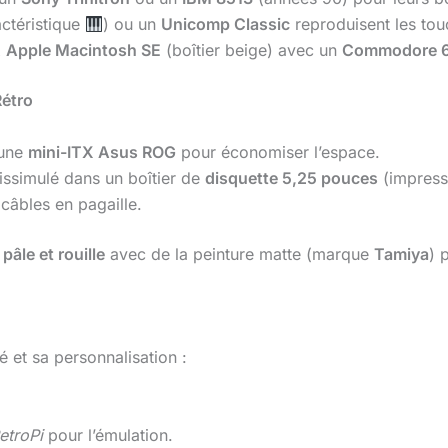
actéristique
) ou un
Unicomp Classic
reproduisent les tou
x
Apple Macintosh SE
(boîtier beige) avec un
Commodore 
étro
une
mini-ITX Asus ROG
pour économiser l’espace.
issimulé dans un boîtier de
disquette 5,25 pouces
(impress
 câbles en pagaille.
pâle et rouille
avec de la peinture matte (marque
Tamiya
) 
 et sa personnalisation :
etroPi
pour l’émulation.