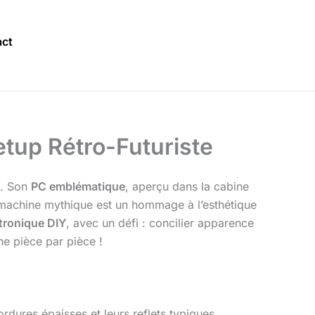
ct
tup Rétro-Futuriste
t. Son
PC emblématique
, aperçu dans la cabine
 machine mythique est un hommage à l’esthétique
tronique DIY
, avec un défi : concilier apparence
e pièce par pièce !
rdures épaisses et leurs reflets typiques.