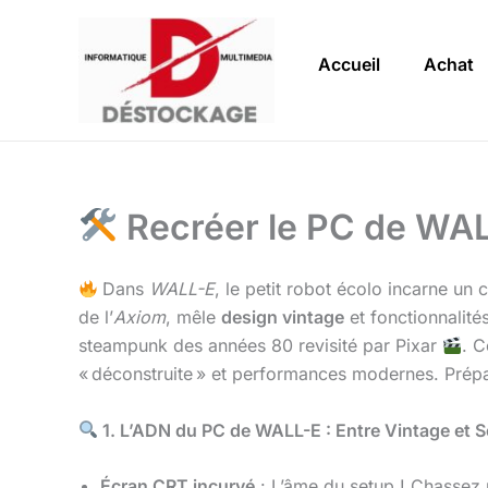
Aller
au
Accueil
Achat
contenu
Recréer le PC de WALL
Dans
WALL-E
, le petit robot écolo incarne un
de l’
Axiom
, mêle
design vintage
et fonctionnalité
steampunk des années 80 revisité par Pixar
. C
« déconstruite » et performances modernes. Prépa
1. L’ADN du PC de WALL-E : Entre Vintage et S
Écran CRT incurvé
: L’âme du setup ! Chassez