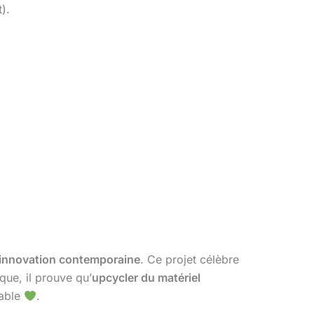
).
innovation contemporaine
. Ce projet célèbre
ique, il prouve qu’
upcycler du matériel
table
.