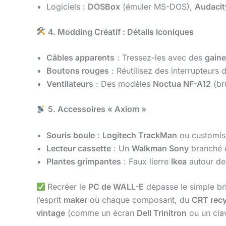
Logiciels :
DOSBox
(émuler MS-DOS),
Audacit
4. Modding Créatif : Détails Iconiques
Câbles apparents
: Tressez-les avec des
gaine
Boutons rouges
: Réutilisez des interrupteurs d
Ventilateurs
: Des modèles
Noctua NF-A12
(bru
5. Accessoires « Axiom »
Souris boule
:
Logitech TrackMan
ou customis
Lecteur cassette
: Un
Walkman Sony
branché e
Plantes grimpantes
: Faux lierre
Ikea
autour de
Recréer le
PC de WALL-E
dépasse le simple br
l’esprit
maker
où chaque composant, du
CRT recy
vintage
(comme un écran
Dell Trinitron
ou un cla