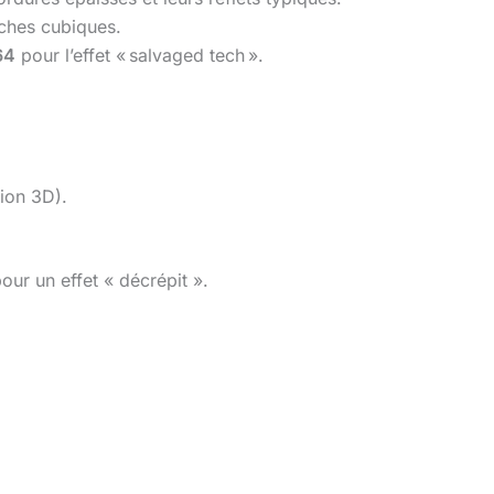
ches cubiques.
64
pour l’effet « salvaged tech ».
ion 3D).
pour un effet « décrépit ».