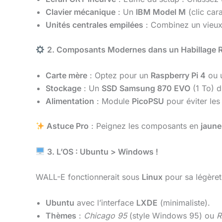
Clavier mécanique
: Un
IBM Model M
(clic car
Unités centrales empilées
: Combinez un vieu
2. Composants Modernes dans un Habillage R
Carte mère
: Optez pour un
Raspberry Pi 4
ou 
Stockage
: Un
SSD Samsung 870 EVO
(1 To) d
Alimentation
: Module
PicoPSU
pour éviter les
Astuce Pro
: Peignez les composants en
jaune 
3. L’OS : Ubuntu > Windows !
WALL-E fonctionnerait sous
Linux
pour sa légèreté
Ubuntu
avec l’interface
LXDE
(minimaliste).
Thèmes
:
Chicago 95
(style Windows 95) ou
R