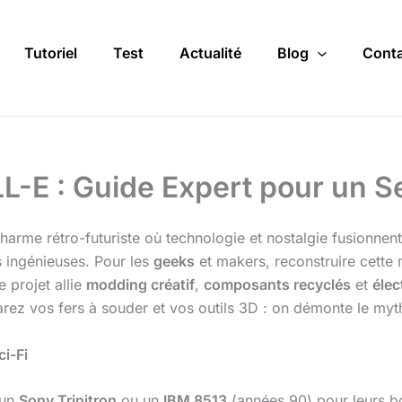
Tutoriel
Test
Actualité
Blog
Conta
-E : Guide Expert pour un Se
 charme rétro-futuriste où technologie et nostalgie fusionnen
s ingénieuses. Pour les
geeks
et makers, reconstruire cette
e projet allie
modding créatif
,
composants recyclés
et
élec
rez vos fers à souder et vos outils 3D : on démonte le myth
ci-Fi
 un
Sony Trinitron
ou un
IBM 8513
(années 90) pour leurs bo