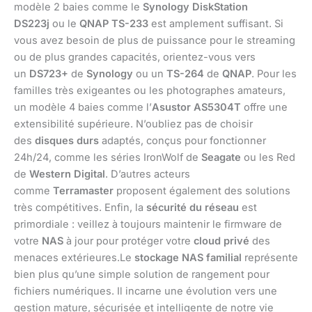
modèle 2 baies comme le
Synology DiskStation
DS223j
ou le
QNAP TS-233
est amplement suffisant. Si
vous avez besoin de plus de puissance pour le streaming
ou de plus grandes capacités, orientez-vous vers
un
DS723+
de
Synology
ou un
TS-264
de
QNAP
. Pour les
familles très exigeantes ou les photographes amateurs,
un modèle 4 baies comme l’
Asustor AS5304T
offre une
extensibilité supérieure. N’oubliez pas de choisir
des
disques durs
adaptés, conçus pour fonctionner
24h/24, comme les séries IronWolf de
Seagate
ou les Red
de
Western Digital
. D’autres acteurs
comme
Terramaster
proposent également des solutions
très compétitives. Enfin, la
sécurité du réseau
est
primordiale : veillez à toujours maintenir le firmware de
votre
NAS
à jour pour protéger votre
cloud privé
des
menaces extérieures.Le
stockage NAS familial
représente
bien plus qu’une simple solution de rangement pour
fichiers numériques. Il incarne une évolution vers une
gestion mature, sécurisée et intelligente de notre vie