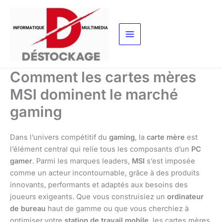
Aller
au
contenu
Comment les cartes mères
MSI dominent le marché
gaming
Dans l’univers compétitif du
gaming
, la
carte mère
est
l’élément central qui relie tous les composants d’un
PC
gamer
. Parmi les marques leaders,
MSI
s’est imposée
comme un acteur incontournable, grâce à des produits
innovants, performants et adaptés aux besoins des
joueurs exigeants. Que vous construisiez un
ordinateur
de bureau
haut de gamme ou que vous cherchiez à
optimiser votre
station de travail mobile
, les cartes mères