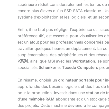
supérieure réduit considérablement les temps de
encore plus élevés qu’un SSD SATA classique. Un
système d’exploitation et les logiciels, et un se
Enfin, il ne faut pas négliger l’expérience utilisat
préférence 4K, est essentiel pour visualiser les
est un atout pour les professionnels concernés par
travailler quelques heures en déplacement. La co
supplémentaires, des périphériques et des rése
P
系列
, ainsi que
MSI
avec les
Workstation
, se so
spécialisés
Schenker
et
Tuxedo Computers
propo
En résumé, choisir un
ordinateur portable pour i
approfondie des besoins logiciels et des flux de tra
pour la production. Investir dans une
station de t
d’une
mémoire RAM
abondante et d’un stockage
des projets. Cette machine deviendra le compagno