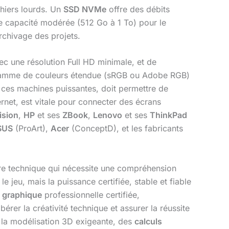
hiers lourds. Un
SSD NVMe
offre des débits
e capacité modérée (512 Go à 1 To) pour le
rchivage des projets.
ec une résolution Full HD minimale, et de
de gamme de couleurs étendue (sRGB ou Adobe RGB)
r ces machines puissantes, doit permettre de
net, est vitale pour connecter des écrans
ision
,
HP
et ses
ZBook
,
Lenovo
et ses
ThinkPad
SUS
(ProArt),
Acer
(ConceptD), et les fabricants
bre technique qui nécessite une compréhension
e jeu, mais la puissance certifiée, stable et fiable
e graphique
professionnelle certifiée,
érer la créativité technique et assurer la réussite
e la modélisation 3D exigeante, des
calculs