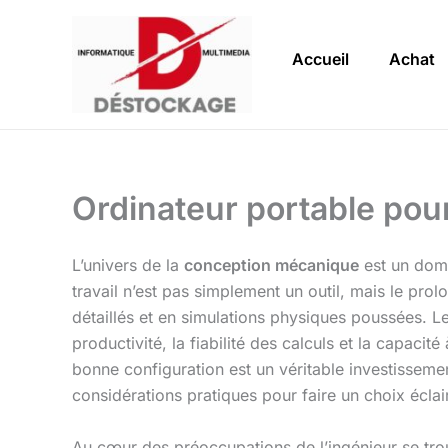
Aller
au
Accueil
Achat
contenu
Ordinateur portable pou
L’univers de la
conception mécanique
est un doma
travail n’est pas simplement un outil, mais le p
détaillés et en simulations physiques poussées. L
productivité, la fiabilité des calculs et la capac
bonne configuration est un véritable investissement
considérations pratiques pour faire un choix écla
Au cœur des préoccupations de l’ingénieur se tro