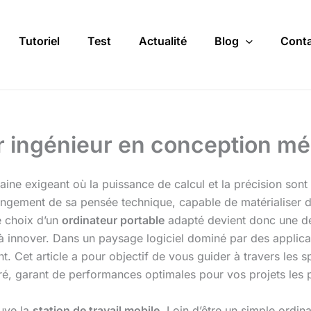
Tutoriel
Test
Actualité
Blog
Conta
r ingénieur en conception m
ine exigeant où la puissance de calcul et la précision sont 
rolongement de sa pensée technique, capable de matérialis
e choix d’un
ordinateur portable
adapté devient donc une déc
ité à innover. Dans un paysage logiciel dominé par des appli
. Cet article a pour objectif de vous guider à travers les sp
iré, garant de performances optimales pour vos projets les 
uve la
station de travail mobile
. Loin d’être un simple ordina