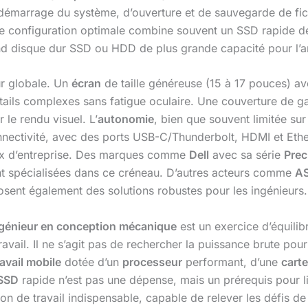
 démarrage du système, d’ouverture et de sauvegarde de fic
e configuration optimale combine souvent un SSD rapide d
cond disque dur SSD ou HDD de plus grande capacité pour l’a
eur globale. Un
écran
de taille généreuse (15 à 17 pouces) av
 détails complexes sans fatigue oculaire. Une couverture 
 le rendu visuel. L’
autonomie
, bien que souvent limitée su
nnectivité, avec des ports USB-C/Thunderbolt, HDMI et Ether
aux d’entreprise. Des marques comme
Dell
avec sa série
Prec
nt spécialisées dans ce créneau. D’autres acteurs comme
A
sent également des solutions robustes pour les ingénieurs.
ngénieur en conception mécanique
est un exercice d’équili
vail. Il ne s’agit pas de rechercher la puissance brute pour l
ravail mobile
dotée d’un
processeur
performant, d’une
cart
SSD
rapide n’est pas une dépense, mais un prérequis pour lib
n de travail indispensable, capable de relever les défis d