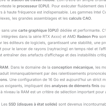
onteste le
processeur (CPU)
. Pour exécuter fluidement des
 à haute fréquence est indispensable. Les gammes Intel Cor
plexes, les grandes assemblages et les
calculs CAO
.
ne sans une
carte graphique (GPU)
dédiée et performante. C’e
 intégrées dans la série RTX Axxx) et AMD
Radeon Pro
sont
par les éditeurs de logiciels, garantissant une stabilité, un
 pour le lancer de rayons (raytracing) en temps réel et l’
 entraîner des artefacts d’affichage et des instabilités cri
 RAM
. Dans le domaine de la
conception mécanique
, les m
traduit immanquablement par des ralentissements prononcés
ions
. Une configuration de 16 Go est aujourd’hui un stri
plus exigeants, impliquant des
analyses de éléments finis
ou 
 à niveau la RAM est un critère de sélection important pour a
. Les
SSD (disques à état solide)
sont devenus incontournable