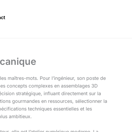
ct
écanique
les maîtres-mots. Pour l’ingénieur, son poste de
er des concepts complexes en assemblages 3D
ision stratégique, influant directement sur la
cations gourmandes en ressources, sélectionner la
écifications techniques essentielles et les
plus ambitieux.
teur, elle est l’atelier numérique moderne. La