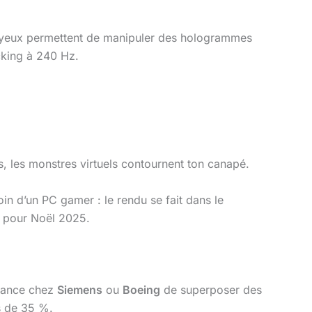
yeux permettent de manipuler des hologrammes
cking à 240 Hz.
s, les monstres virtuels contournent ton canapé.
oin d’un PC gamer : le rendu se fait dans le
e pour Noël 2025.
enance chez
Siemens
ou
Boeing
de superposer des
s de 35 %.