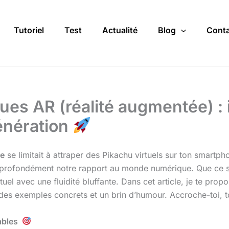
Tutoriel
Test
Actualité
Blog
Conta
es AR (réalité augmentée) : 
génération
ée
se limitait à attraper des Pikachu virtuels sur ton smartph
profondément notre rapport au monde numérique. Que ce soi
irtuel avec une fluidité bluffante. Dans cet article, je te pro
es exemples concrets et un brin d’humour. Accroche-toi, t
nables