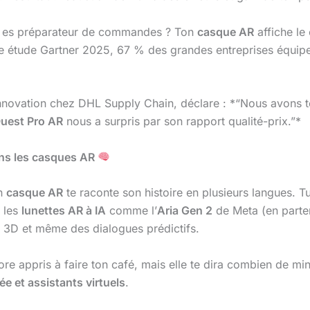
u es préparateur de commandes ? Ton
casque AR
affiche le
ne étude Gartner 2025, 67 % des grandes entreprises équipe
innovation chez DHL Supply Chain, déclare : *“Nous avons 
uest Pro AR
nous a surpris par son rapport qualité-prix.”*
dans les casques AR
on
casque AR
te raconte son histoire en plusieurs langues. Tu
c les
lunettes AR à IA
comme l’
Aria Gen 2
de Meta (en parte
s 3D et même des dialogues prédictifs.
core appris à faire ton café, mais elle te dira combien de minu
e et assistants virtuels
.