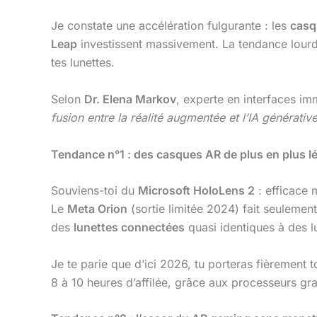
Je constate une accélération fulgurante : les
casq
Leap
investissent massivement. La tendance lourd
tes lunettes.
Selon
Dr. Elena Markov
, experte en interfaces i
fusion entre la réalité augmentée et l’IA générati
Tendance n°1 : des casques AR de plus en plus lé
Souviens-toi du
Microsoft HoloLens 2
: efficace 
Le
Meta Orion
(sortie limitée 2024) fait seulem
des
lunettes connectées
quasi identiques à des l
Je te parie que d’ici 2026, tu porteras fièrement 
8 à 10 heures d’affilée, grâce aux processeurs 