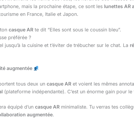
artphone, mais la prochaine étape, ce sont les
lunettes AR 
ourisme en France, Italie et Japon.
 ton
casque AR
te dit “Elles sont sous le coussin bleu”.
asse préférée ?
l jusqu’à la cuisine et t’éviter de trébucher sur le chat. La
r
alité augmentée
 portent tous deux un
casque AR
et voient les mêmes annota
al
(plateforme indépendante). C’est un énorme gain pour le
sera équipé d’un
casque AR
minimaliste. Tu verras tes collèg
ollaboration augmentée
.