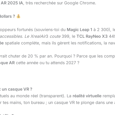
 AR 2025 IA
, très recherchée sur Google Chrome.
ollars ?
oppeurs fortunés (souviens-toi du
Magic Leap 1
à 2 300), l
accessibles
.
Le XrealAir
3
coute
399, le
TCL RayNeo X3
449
ée
spatiale complète, mais ils gèrent les notifications, la na
rait chuter de 20 % par an. Pourquoi ? Parce que les comp
sque AR
cette année ou tu attends 2027 ?
et un casque VR ?
tuels au monde réel (transparent). La
réalité virtuelle
rempla
ir tes mains, ton bureau ; un casque VR te plonge dans une 