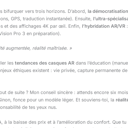
is bifurquer vers trois horizons. D’abord,
la démocratisatio
ions, GPS, traduction instantanée). Ensuite,
l’ultra-spécialis
os et des affichages 4K par œil. Enfin,
l’hybridation AR/VR
:
Vision Pro 3 en préparation).
té augmentée, réalité maîtrisée. »
ller les
tendances des casques AR
dans l’éducation (manuels
enjeux éthiques existent : vie privée, capture permanente de 
out de suite ? Mon conseil sincère : attends encore six mois,
Sinon, fonce pour un modèle léger. Et souviens-toi, la
réali
ponsabilité de tes yeux nus.
, à la baisse des prix et à l’amélioration du confort. Que tu