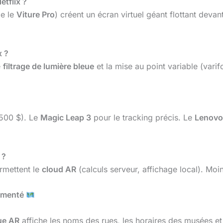
etflix ?
e le
Viture Pro
) créent un écran virtuel géant flottant devant
x ?
e
filtrage de lumière bleue
et la mise au point variable (varif
 500 $). Le
Magic Leap 3
pour le tracking précis. Le
Lenovo
 ?
rmettent le
cloud AR
(calculs serveur, affichage local). Moi
ugmenté
ue AR
affiche les noms des rues, les horaires des musées et