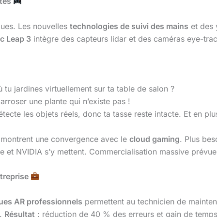
ttes
ques. Les nouvelles
technologies de suivi des mains
et des 
c Leap 3
intègre des capteurs lidar et des caméras eye-tra
ù tu jardines virtuellement sur ta table de salon ?
arroser une plante qui n’existe pas !
cte les objets réels, donc ta tasse reste intacte. Et en plu
o montrent une convergence avec le
cloud gaming
. Plus bes
gle et NVIDIA s’y mettent. Commercialisation massive prévu
treprise
ues AR professionnels
permettent au technicien de maint
e.
Résultat
: réduction de 40 % des erreurs et gain de temp