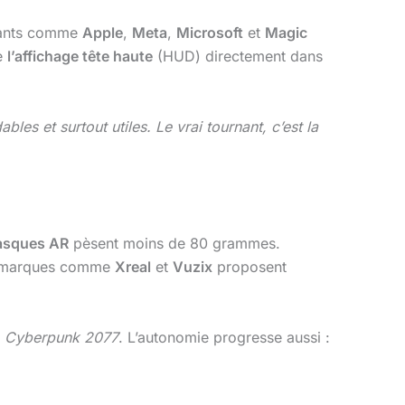
géants comme
Apple
,
Meta
,
Microsoft
et
Magic
de
l’affichage tête haute
(HUD) directement dans
es et surtout utiles. Le vrai tournant, c’est la
asques AR
pèsent moins de 80 grammes.
es marques comme
Xreal
et
Vuzix
proposent
e
Cyberpunk 2077
. L’autonomie progresse aussi :