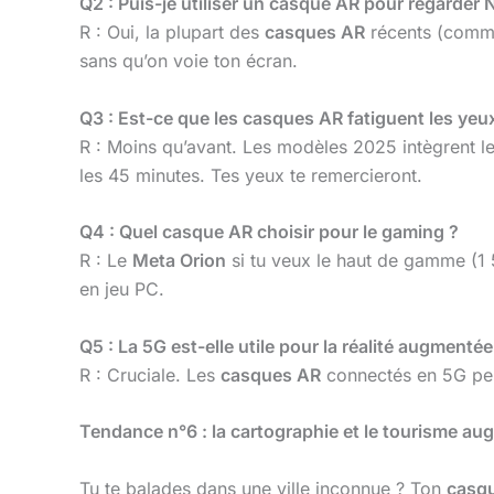
Q2 : Puis-je utiliser un casque AR pour regarder N
R : Oui, la plupart des
casques AR
récents (comm
sans qu’on voie ton écran.
Q3 : Est-ce que les casques AR fatiguent les yeu
R : Moins qu’avant. Les modèles 2025 intègrent l
les 45 minutes. Tes yeux te remercieront.
Q4 : Quel casque AR choisir pour le gaming ?
R : Le
Meta Orion
si tu veux le haut de gamme (1
en jeu PC.
Q5 : La 5G est-elle utile pour la réalité augmentée
R : Cruciale. Les
casques AR
connectés en 5G pe
Tendance n°6 : la cartographie et le tourisme a
Tu te balades dans une ville inconnue ? Ton
casq