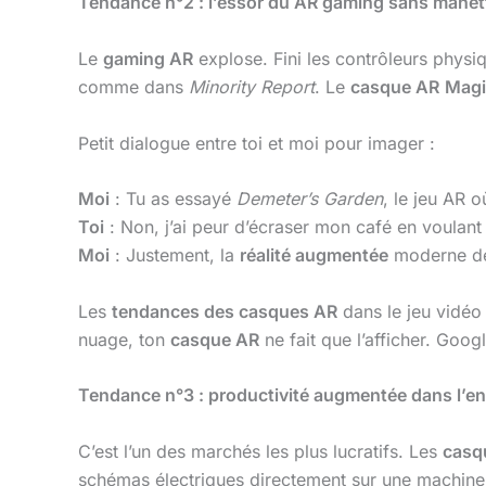
Tendance n°2 : l’essor du AR gaming sans mane
Le
gaming AR
explose. Fini les contrôleurs physi
comme dans
Minority Report
. Le
casque AR
Magi
Petit dialogue entre toi et moi pour imager :
Moi
: Tu as essayé
Demeter’s Garden
, le jeu AR o
Toi
: Non, j’ai peur d’écraser mon café en voulant 
Moi
: Justement, la
réalité augmentée
moderne déte
Les
tendances des casques AR
dans le jeu vidé
nuage, ton
casque AR
ne fait que l’afficher. Goo
Tendance n°3 : productivité augmentée dans l’en
C’est l’un des marchés les plus lucratifs. Les
casq
schémas électriques directement sur une machin