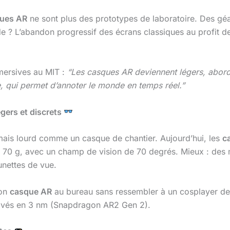
ues AR
ne sont plus des prototypes de laboratoire. Des 
e ? L’abandon progressif des écrans classiques au profit 
mmersives au MIT :
“Les casques AR deviennent légers, abordabl
ve, qui permet d’annoter le monde en temps réel.”
gers et discrets
mais lourd comme un casque de chantier. Aujourd’hui, les
c
ent 70 g, avec un champ de vision de 70 degrés. Mieux : d
unettes de vue.
ton
casque AR
au bureau sans ressembler à un cosplayer d
gravés en 3 nm (Snapdragon AR2 Gen 2).