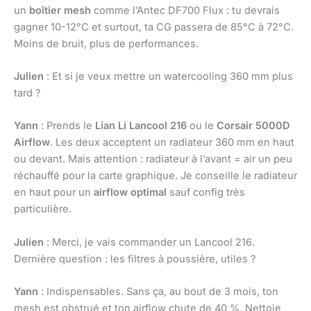
un
boîtier mesh
comme l’Antec DF700 Flux : tu devrais
gagner 10-12°C et surtout, ta CG passera de 85°C à 72°C.
Moins de bruit, plus de performances.
Julien
: Et si je veux mettre un watercooling 360 mm plus
tard ?
Yann
: Prends le
Lian Li Lancool 216
ou le
Corsair 5000D
Airflow
. Les deux acceptent un radiateur 360 mm en haut
ou devant. Mais attention : radiateur à l’avant = air un peu
réchauffé pour la carte graphique. Je conseille le radiateur
en haut pour un
airflow optimal
sauf config très
particulière.
Julien
: Merci, je vais commander un Lancool 216.
Dernière question : les filtres à poussière, utiles ?
Yann
: Indispensables. Sans ça, au bout de 3 mois, ton
mesh est obstrué et ton airflow chute de 40 %. Nettoie