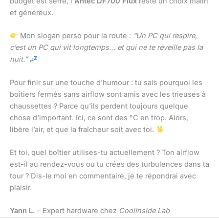
budget est serré, l’
Antec DF700 Flux
reste un choix malin
et généreux.
Mon slogan perso pour la route :
“Un PC qui respire,
c’est un PC qui vit longtemps… et qui ne te réveille pas la
nuit.”
Pour finir sur une touche d’humour : tu sais pourquoi les
boîtiers fermés sans airflow sont amis avec les trieuses à
chaussettes ? Parce qu’ils perdent toujours quelque
chose d’important. Ici, ce sont des °C en trop. Alors,
libère l’air, et que la fraîcheur soit avec toi.
Et toi, quel boîtier utilises-tu actuellement ? Ton airflow
est-il au rendez-vous ou tu crées des turbulences dans ta
tour ? Dis-le moi en commentaire, je te répondrai avec
plaisir.
Yann L.
– Expert hardware chez
CoolInside Lab