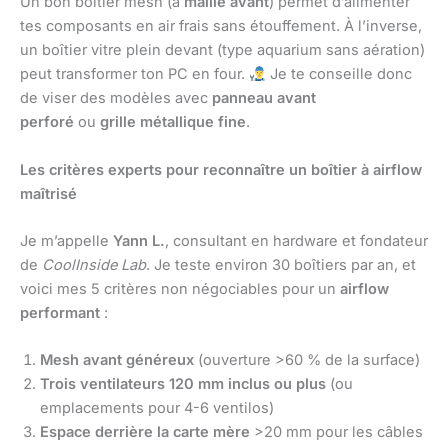
Un bon boîtier mesh (à
maille avant
) permet d’alimenter
tes composants en air frais sans étouffement. À l’inverse,
un boîtier vitre plein devant (type aquarium sans aération)
peut transformer ton PC en four.
Je te conseille donc
de viser des modèles avec
panneau avant
perforé
ou
grille métallique fine
.
Les critères experts pour reconnaître un boîtier à airflow
maîtrisé
Je m’appelle
Yann L.
, consultant en hardware et fondateur
de
CoolInside Lab
. Je teste environ 30 boîtiers par an, et
voici mes 5 critères non négociables pour un
airflow
performant
:
Mesh avant généreux
(ouverture >60 % de la surface)
Trois ventilateurs 120 mm inclus ou plus
(ou
emplacements pour 4-6 ventilos)
Espace derrière la carte mère
>20 mm pour les câbles