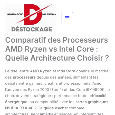
Aller
au
contenu
Comparatif des Processeurs
AMD Ryzen vs Intel Core :
Quelle Architecture Choisir ?
Le duel entre
AMD Ryzen
et
Intel Core
domine le marché
des
processeurs
depuis des années, alimentant les
débats entre gamers, créatifs et professionnels. Avec
l’arrivée des Ryzen 7000 (Zen 4) et des Core i9-14900K, le
choix devient stratégique : performance brute,
efficacité
énergétique
, ou compatibilité avec les
cartes graphiques
NVIDIA RTX 40
? Ce
guide d’achat
compare
architectures,
benchmarks
et usages, en intégrant des