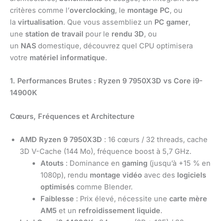
critères comme l’
overclocking
, le
montage PC
, ou
la
virtualisation
. Que vous assembliez un
PC gamer
,
une
station de travail
pour le
rendu 3D
, ou
un
NAS
domestique, découvrez quel CPU optimisera
votre
matériel informatique
.
1. Performances Brutes : Ryzen 9 7950X3D vs Core i9-
14900K
Cœurs, Fréquences et Architecture
AMD Ryzen 9 7950X3D
: 16 cœurs / 32 threads, cache
3D V-Cache (144 Mo), fréquence boost à 5,7 GHz.
Atouts
: Dominance en
gaming
(jusqu’à +15 % en
1080p), rendu
montage vidéo
avec des
logiciels
optimisés
comme Blender.
Faiblesse
: Prix élevé, nécessite une
carte mère
AM5
et un
refroidissement liquide
.