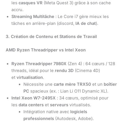
les
casques VR
(Meta Quest 3) grâce à son cache
accru.
Streaming Multitâche
: Le Core i7 gère mieux les
tâches en arrière-plan (discord,
IA de chat
).
3. Création de Contenu et Stations de Travail
AMD Ryzen Threadripper vs Intel Xeon
Ryzen Threadripper 7980X
(Zen 4) : 64 cœurs / 128
threads, idéal pour le
rendu 3D
(Cinema 4D)
et
virtualisation
.
Nécessite une
carte mère TRX50
et un
boîtier
PC
spacieux (ex. : Lian Li O11 Dynamic XL).
Intel Xeon W7-2495X
: 34 cœurs, optimisé pour
les
data centers
et
serveurs
virtualisés.
Intégration native avec
logiciels
professionnels
(Autodesk, Adobe).