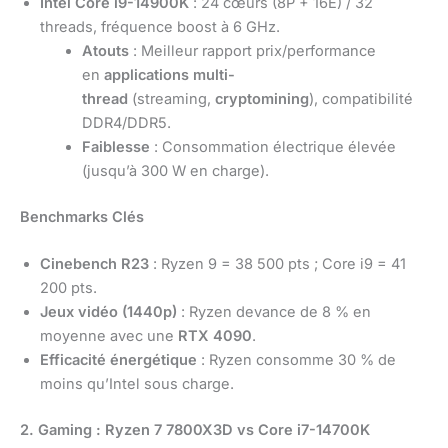
Intel Core i9-14900K
: 24 cœurs (8P + 16E) / 32
threads, fréquence boost à 6 GHz.
Atouts
: Meilleur rapport prix/performance
en
applications multi-
thread
(streaming,
cryptomining
), compatibilité
DDR4/DDR5.
Faiblesse
: Consommation électrique élevée
(jusqu’à 300 W en charge).
Benchmarks Clés
Cinebench R23
: Ryzen 9 = 38 500 pts ; Core i9 = 41
200 pts.
Jeux vidéo (1440p)
: Ryzen devance de 8 % en
moyenne avec une
RTX 4090
.
Efficacité énergétique
: Ryzen consomme 30 % de
moins qu’Intel sous charge.
2. Gaming : Ryzen 7 7800X3D vs Core i7-14700K