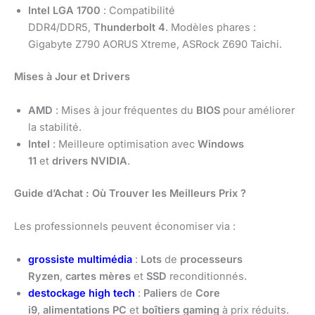
Intel LGA 1700
: Compatibilité
DDR4/DDR5,
Thunderbolt 4
. Modèles phares :
Gigabyte Z790 AORUS Xtreme, ASRock Z690 Taichi.
Mises à Jour et Drivers
AMD
: Mises à jour fréquentes du
BIOS
pour améliorer
la stabilité.
Intel
: Meilleure optimisation avec
Windows
11
et
drivers NVIDIA
.
Guide d’Achat : Où Trouver les Meilleurs Prix ?
Les professionnels peuvent économiser via :
grossiste multimédia
:
Lots
de
processeurs
Ryzen
,
cartes mères
et
SSD
reconditionnés.
destockage high tech
:
Paliers
de
Core
i9
,
alimentations PC
et
boîtiers gaming
à prix réduits.