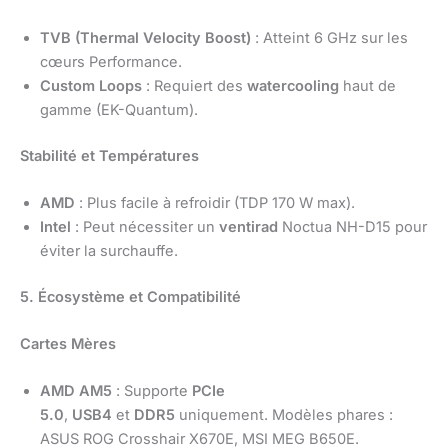
TVB (Thermal Velocity Boost)
: Atteint 6 GHz sur les
cœurs Performance.
Custom Loops
: Requiert des
watercooling
haut de
gamme (EK-Quantum).
Stabilité et Températures
AMD
: Plus facile à refroidir (TDP 170 W max).
Intel
: Peut nécessiter un
ventirad
Noctua NH-D15 pour
éviter la surchauffe.
5. Écosystème et Compatibilité
Cartes Mères
AMD AM5
: Supporte
PCIe
5.0
,
USB4
et
DDR5
uniquement. Modèles phares :
ASUS ROG Crosshair X670E, MSI MEG B650E.