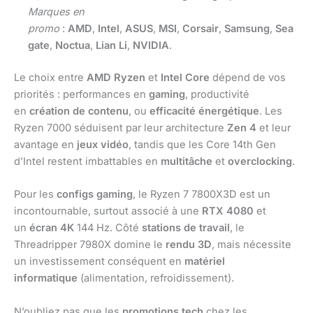
Marques en
promo
:
AMD
,
Intel
,
ASUS
,
MSI
,
Corsair
,
Samsung
,
Sea
gate
,
Noctua
,
Lian Li
,
NVIDIA
.
Le choix entre
AMD Ryzen
et
Intel Core
dépend de vos
priorités : performances en
gaming
, productivité
en
création de contenu
, ou
efficacité énergétique
. Les
Ryzen 7000 séduisent par leur architecture
Zen 4
et leur
avantage en
jeux vidéo
, tandis que les Core 14th Gen
d’Intel restent imbattables en
multitâche
et
overclocking
.
Pour les
configs gaming
, le Ryzen 7 7800X3D est un
incontournable, surtout associé à une
RTX 4080
et
un
écran 4K
144 Hz. Côté
stations de travail
, le
Threadripper 7980X domine le
rendu 3D
, mais nécessite
un investissement conséquent en
matériel
informatique
(alimentation, refroidissement).
N’oubliez pas que les
promotions tech
chez les