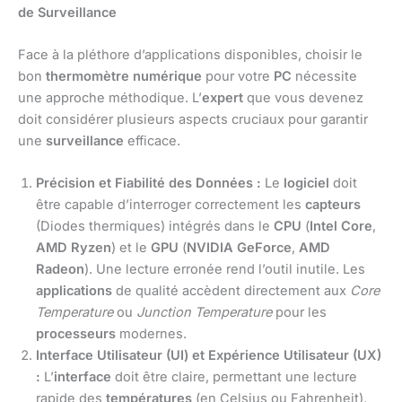
de Surveillance
Face à la pléthore d’applications disponibles, choisir le
bon
thermomètre numérique
pour votre
PC
nécessite
une approche méthodique. L’
expert
que vous devenez
doit considérer plusieurs aspects cruciaux pour garantir
une
surveillance
efficace.
Précision et Fiabilité des Données :
Le
logiciel
doit
être capable d’interroger correctement les
capteurs
(Diodes thermiques) intégrés dans le
CPU
(
Intel Core
,
AMD Ryzen
) et le
GPU
(
NVIDIA GeForce
,
AMD
Radeon
). Une lecture erronée rend l’outil inutile. Les
applications
de qualité accèdent directement aux
Core
Temperature
ou
Junction Temperature
pour les
processeurs
modernes.
Interface Utilisateur (UI) et Expérience Utilisateur (UX)
:
L’
interface
doit être claire, permettant une lecture
rapide des
températures
(en Celsius ou Fahrenheit),