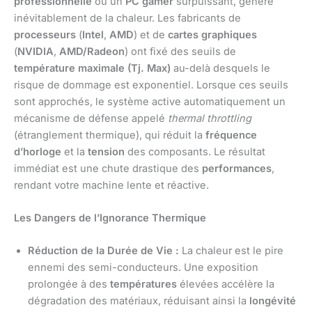
professionnelle
ou un
PC gamer
surpuissant, génère
inévitablement de la chaleur. Les fabricants de
processeurs
(
Intel
,
AMD
) et de
cartes graphiques
(
NVIDIA
,
AMD/Radeon
) ont fixé des seuils de
température maximale (Tj. Max)
au-delà desquels le
risque de dommage est exponentiel. Lorsque ces seuils
sont approchés, le système active automatiquement un
mécanisme de défense appelé
thermal throttling
(étranglement thermique), qui réduit la
fréquence
d’horloge
et la
tension
des composants. Le résultat
immédiat est une chute drastique des
performances
,
rendant votre machine lente et réactive.
Les Dangers de l’Ignorance Thermique
Réduction de la Durée de Vie :
La chaleur est le pire
ennemi des semi-conducteurs. Une exposition
prolongée à des
températures
élevées accélère la
dégradation des matériaux, réduisant ainsi la
longévité